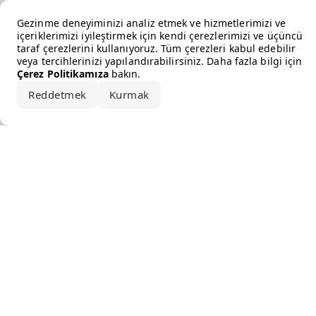
Error loading the brand
Gezinme deneyiminizi analiz etmek ve hizmetlerimizi ve
içeriklerimizi iyileştirmek için kendi çerezlerimizi ve üçüncü
taraf çerezlerini kullanıyoruz. Tüm çerezleri kabul edebilir
veya tercihlerinizi yapılandırabilirsiniz. Daha fazla bilgi için
Çerez Politikamıza
bakın.
Reddetmek
Kurmak
Hepsini kabul et