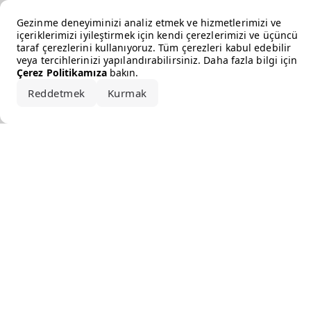
Error loading the brand
Gezinme deneyiminizi analiz etmek ve hizmetlerimizi ve
içeriklerimizi iyileştirmek için kendi çerezlerimizi ve üçüncü
taraf çerezlerini kullanıyoruz. Tüm çerezleri kabul edebilir
veya tercihlerinizi yapılandırabilirsiniz. Daha fazla bilgi için
Çerez Politikamıza
bakın.
Reddetmek
Kurmak
Hepsini kabul et