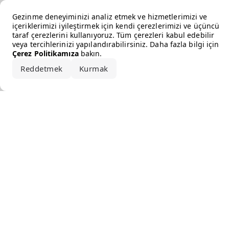
Error loading the brand
Gezinme deneyiminizi analiz etmek ve hizmetlerimizi ve
içeriklerimizi iyileştirmek için kendi çerezlerimizi ve üçüncü
taraf çerezlerini kullanıyoruz. Tüm çerezleri kabul edebilir
veya tercihlerinizi yapılandırabilirsiniz. Daha fazla bilgi için
Çerez Politikamıza
bakın.
Reddetmek
Kurmak
Hepsini kabul et