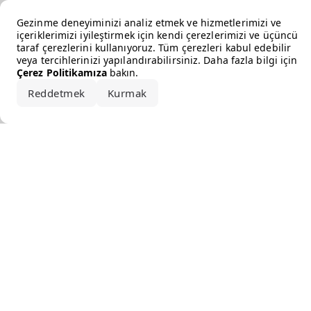
Error loading the brand
Gezinme deneyiminizi analiz etmek ve hizmetlerimizi ve
içeriklerimizi iyileştirmek için kendi çerezlerimizi ve üçüncü
taraf çerezlerini kullanıyoruz. Tüm çerezleri kabul edebilir
veya tercihlerinizi yapılandırabilirsiniz. Daha fazla bilgi için
Çerez Politikamıza
bakın.
Reddetmek
Kurmak
Hepsini kabul et