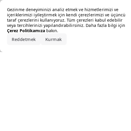
Error loading the brand
Gezinme deneyiminizi analiz etmek ve hizmetlerimizi ve
içeriklerimizi iyileştirmek için kendi çerezlerimizi ve üçüncü
taraf çerezlerini kullanıyoruz. Tüm çerezleri kabul edebilir
veya tercihlerinizi yapılandırabilirsiniz. Daha fazla bilgi için
Çerez Politikamıza
bakın.
Reddetmek
Kurmak
Hepsini kabul et