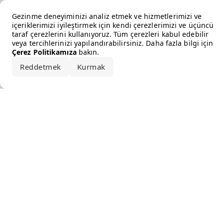
Error loading the brand
Gezinme deneyiminizi analiz etmek ve hizmetlerimizi ve
içeriklerimizi iyileştirmek için kendi çerezlerimizi ve üçüncü
taraf çerezlerini kullanıyoruz. Tüm çerezleri kabul edebilir
veya tercihlerinizi yapılandırabilirsiniz. Daha fazla bilgi için
Çerez Politikamıza
bakın.
Reddetmek
Kurmak
Hepsini kabul et