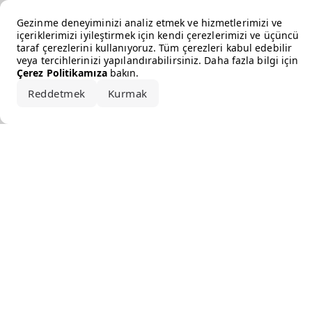
Error loading the brand
Gezinme deneyiminizi analiz etmek ve hizmetlerimizi ve
içeriklerimizi iyileştirmek için kendi çerezlerimizi ve üçüncü
taraf çerezlerini kullanıyoruz. Tüm çerezleri kabul edebilir
veya tercihlerinizi yapılandırabilirsiniz. Daha fazla bilgi için
Çerez Politikamıza
bakın.
Reddetmek
Kurmak
Hepsini kabul et