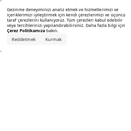
Error loading the brand
Gezinme deneyiminizi analiz etmek ve hizmetlerimizi ve
içeriklerimizi iyileştirmek için kendi çerezlerimizi ve üçüncü
taraf çerezlerini kullanıyoruz. Tüm çerezleri kabul edebilir
veya tercihlerinizi yapılandırabilirsiniz. Daha fazla bilgi için
Çerez Politikamıza
bakın.
Reddetmek
Kurmak
Hepsini kabul et