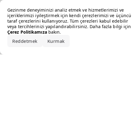
Error loading the brand
Gezinme deneyiminizi analiz etmek ve hizmetlerimizi ve
içeriklerimizi iyileştirmek için kendi çerezlerimizi ve üçüncü
taraf çerezlerini kullanıyoruz. Tüm çerezleri kabul edebilir
veya tercihlerinizi yapılandırabilirsiniz. Daha fazla bilgi için
Çerez Politikamıza
bakın.
Reddetmek
Kurmak
Hepsini kabul et