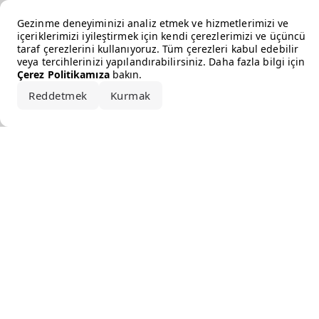
Error loading the brand
Gezinme deneyiminizi analiz etmek ve hizmetlerimizi ve
içeriklerimizi iyileştirmek için kendi çerezlerimizi ve üçüncü
taraf çerezlerini kullanıyoruz. Tüm çerezleri kabul edebilir
veya tercihlerinizi yapılandırabilirsiniz. Daha fazla bilgi için
Çerez Politikamıza
bakın.
Reddetmek
Kurmak
Hepsini kabul et