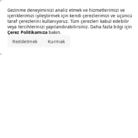
Error loading the brand
Gezinme deneyiminizi analiz etmek ve hizmetlerimizi ve
içeriklerimizi iyileştirmek için kendi çerezlerimizi ve üçüncü
taraf çerezlerini kullanıyoruz. Tüm çerezleri kabul edebilir
veya tercihlerinizi yapılandırabilirsiniz. Daha fazla bilgi için
Çerez Politikamıza
bakın.
Reddetmek
Kurmak
Hepsini kabul et