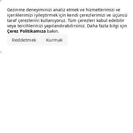
Error loading the brand
Gezinme deneyiminizi analiz etmek ve hizmetlerimizi ve
içeriklerimizi iyileştirmek için kendi çerezlerimizi ve üçüncü
taraf çerezlerini kullanıyoruz. Tüm çerezleri kabul edebilir
veya tercihlerinizi yapılandırabilirsiniz. Daha fazla bilgi için
Çerez Politikamıza
bakın.
Reddetmek
Kurmak
Hepsini kabul et