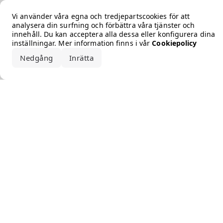
Error loading the brand
Vi använder våra egna och tredjepartscookies för att
analysera din surfning och förbättra våra tjänster och
innehåll. Du kan acceptera alla dessa eller konfigurera dina
inställningar. Mer information finns i vår
Cookiepolicy
Nedgång
Inrätta
Acceptera alla