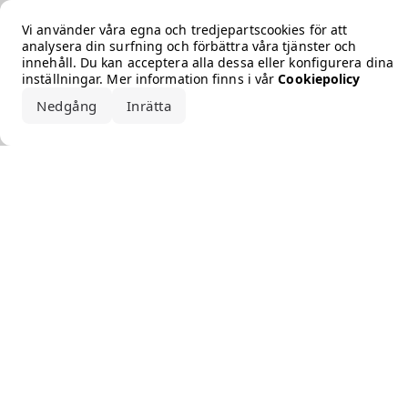
Error loading the brand
Vi använder våra egna och tredjepartscookies för att
analysera din surfning och förbättra våra tjänster och
innehåll. Du kan acceptera alla dessa eller konfigurera dina
inställningar. Mer information finns i vår
Cookiepolicy
Nedgång
Inrätta
Acceptera alla