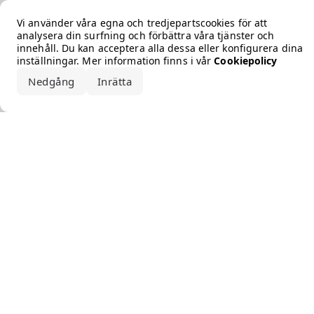
Error loading the brand
Vi använder våra egna och tredjepartscookies för att
analysera din surfning och förbättra våra tjänster och
innehåll. Du kan acceptera alla dessa eller konfigurera dina
inställningar. Mer information finns i vår
Cookiepolicy
Nedgång
Inrätta
Acceptera alla