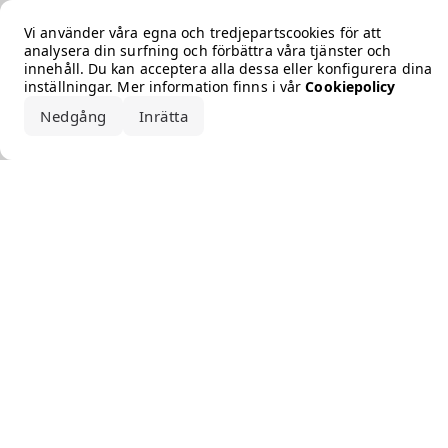
Error loading the brand
Vi använder våra egna och tredjepartscookies för att
analysera din surfning och förbättra våra tjänster och
innehåll. Du kan acceptera alla dessa eller konfigurera dina
inställningar. Mer information finns i vår
Cookiepolicy
Nedgång
Inrätta
Acceptera alla