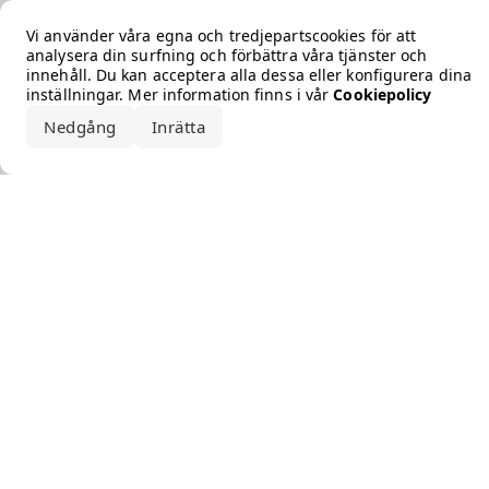
Error loading the brand
Vi använder våra egna och tredjepartscookies för att
analysera din surfning och förbättra våra tjänster och
innehåll. Du kan acceptera alla dessa eller konfigurera dina
inställningar. Mer information finns i vår
Cookiepolicy
Nedgång
Inrätta
Acceptera alla