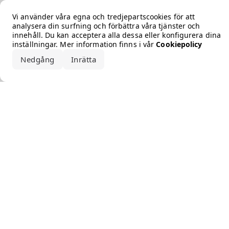
Error loading the brand
Vi använder våra egna och tredjepartscookies för att
analysera din surfning och förbättra våra tjänster och
innehåll. Du kan acceptera alla dessa eller konfigurera dina
inställningar. Mer information finns i vår
Cookiepolicy
Nedgång
Inrätta
Acceptera alla