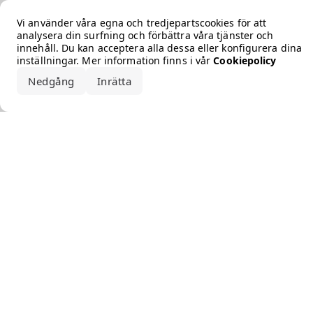
Error loading the brand
Vi använder våra egna och tredjepartscookies för att
analysera din surfning och förbättra våra tjänster och
innehåll. Du kan acceptera alla dessa eller konfigurera dina
inställningar. Mer information finns i vår
Cookiepolicy
Nedgång
Inrätta
Acceptera alla