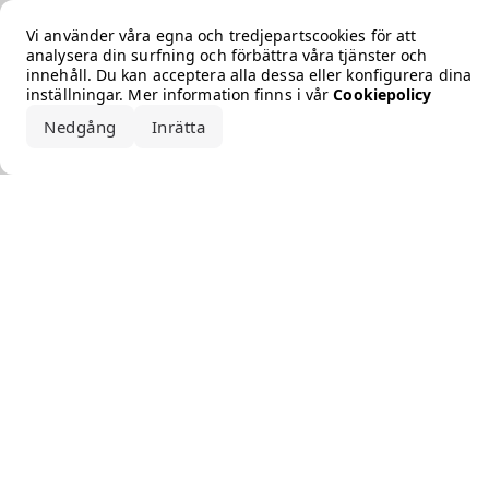
Error loading the brand
Vi använder våra egna och tredjepartscookies för att
analysera din surfning och förbättra våra tjänster och
innehåll. Du kan acceptera alla dessa eller konfigurera dina
inställningar. Mer information finns i vår
Cookiepolicy
Nedgång
Inrätta
Acceptera alla