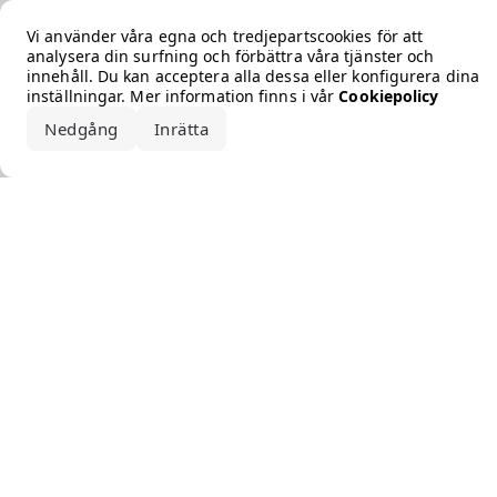
Error loading the brand
Vi använder våra egna och tredjepartscookies för att
analysera din surfning och förbättra våra tjänster och
innehåll. Du kan acceptera alla dessa eller konfigurera dina
inställningar. Mer information finns i vår
Cookiepolicy
Nedgång
Inrätta
Acceptera alla