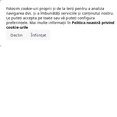
Error loading the brand
Folosim cookie-uri proprii și de la terți pentru a analiza
navigarea dvs. și a îmbunătăți serviciile și conținutul nostru.
Le puteți accepta pe toate sau vă puteți configura
preferințele. Mai multe informații în
Politica noastră privind
cookie-urile
Declin
Înființat
Acceptă tot