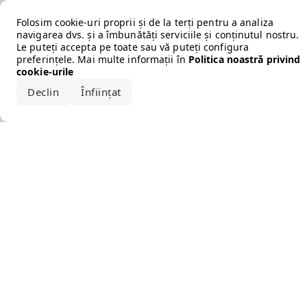
Error loading the brand
Folosim cookie-uri proprii și de la terți pentru a analiza
navigarea dvs. și a îmbunătăți serviciile și conținutul nostru.
Le puteți accepta pe toate sau vă puteți configura
preferințele. Mai multe informații în
Politica noastră privind
cookie-urile
Declin
Înființat
Acceptă tot