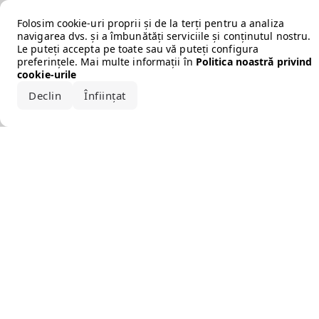
Error loading the brand
Folosim cookie-uri proprii și de la terți pentru a analiza
navigarea dvs. și a îmbunătăți serviciile și conținutul nostru.
Le puteți accepta pe toate sau vă puteți configura
preferințele. Mai multe informații în
Politica noastră privind
cookie-urile
Declin
Înființat
Acceptă tot