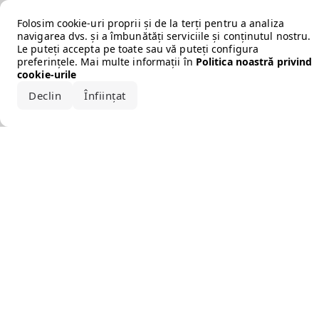
Error loading the brand
Folosim cookie-uri proprii și de la terți pentru a analiza
navigarea dvs. și a îmbunătăți serviciile și conținutul nostru.
Le puteți accepta pe toate sau vă puteți configura
preferințele. Mai multe informații în
Politica noastră privind
cookie-urile
Declin
Înființat
Acceptă tot