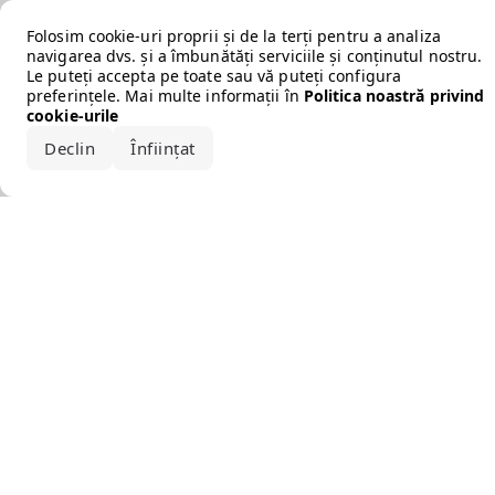
Error loading the brand
Folosim cookie-uri proprii și de la terți pentru a analiza
navigarea dvs. și a îmbunătăți serviciile și conținutul nostru.
Le puteți accepta pe toate sau vă puteți configura
preferințele. Mai multe informații în
Politica noastră privind
cookie-urile
Declin
Înființat
Acceptă tot