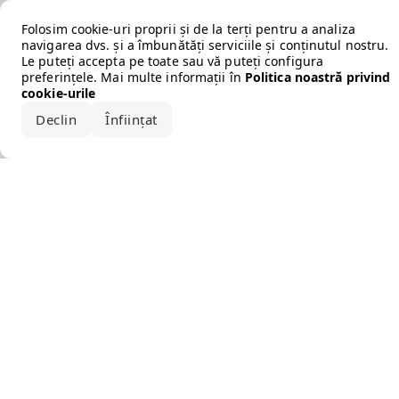
Error loading the brand
Folosim cookie-uri proprii și de la terți pentru a analiza
navigarea dvs. și a îmbunătăți serviciile și conținutul nostru.
Le puteți accepta pe toate sau vă puteți configura
preferințele. Mai multe informații în
Politica noastră privind
cookie-urile
Declin
Înființat
Acceptă tot