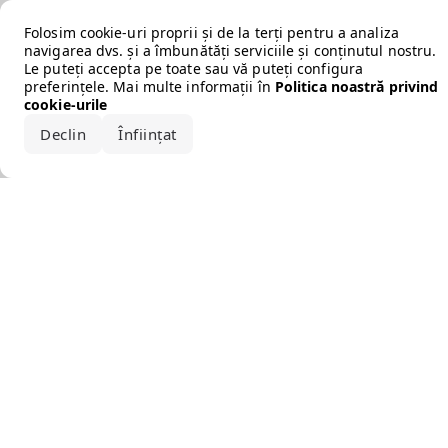
Error loading the brand
Folosim cookie-uri proprii și de la terți pentru a analiza
navigarea dvs. și a îmbunătăți serviciile și conținutul nostru.
Le puteți accepta pe toate sau vă puteți configura
preferințele. Mai multe informații în
Politica noastră privind
cookie-urile
Declin
Înființat
Acceptă tot