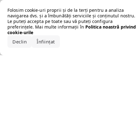
Error loading the brand
Folosim cookie-uri proprii și de la terți pentru a analiza
navigarea dvs. și a îmbunătăți serviciile și conținutul nostru.
Le puteți accepta pe toate sau vă puteți configura
preferințele. Mai multe informații în
Politica noastră privind
cookie-urile
Declin
Înființat
Acceptă tot