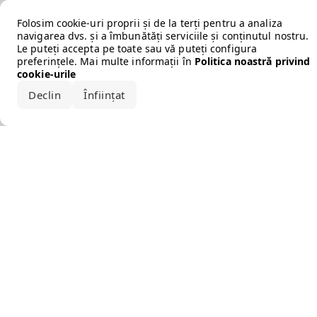
Error loading the brand
Folosim cookie-uri proprii și de la terți pentru a analiza
navigarea dvs. și a îmbunătăți serviciile și conținutul nostru.
Le puteți accepta pe toate sau vă puteți configura
preferințele. Mai multe informații în
Politica noastră privind
cookie-urile
Declin
Înființat
Acceptă tot