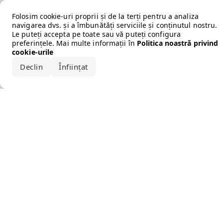
Error loading the brand
Folosim cookie-uri proprii și de la terți pentru a analiza
navigarea dvs. și a îmbunătăți serviciile și conținutul nostru.
Le puteți accepta pe toate sau vă puteți configura
preferințele. Mai multe informații în
Politica noastră privind
cookie-urile
Declin
Înființat
Acceptă tot