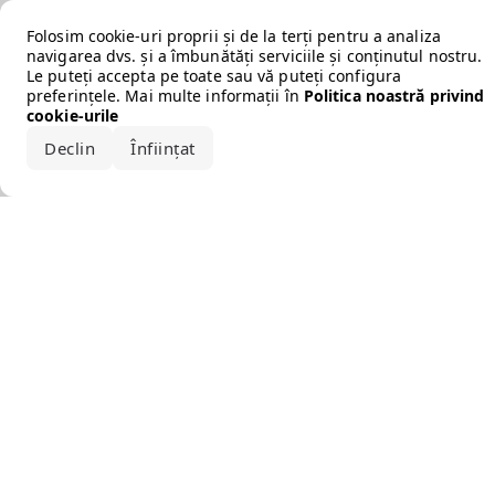
Error loading the brand
Folosim cookie-uri proprii și de la terți pentru a analiza
navigarea dvs. și a îmbunătăți serviciile și conținutul nostru.
Le puteți accepta pe toate sau vă puteți configura
preferințele. Mai multe informații în
Politica noastră privind
cookie-urile
Declin
Înființat
Acceptă tot