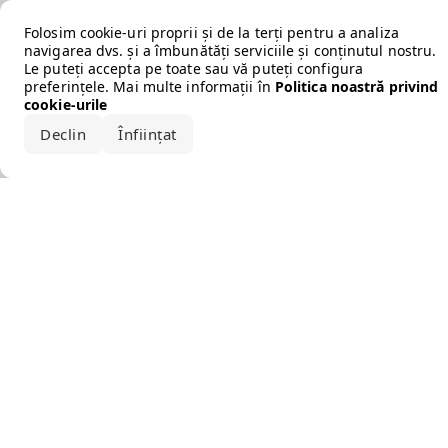
Error loading the brand
Folosim cookie-uri proprii și de la terți pentru a analiza
navigarea dvs. și a îmbunătăți serviciile și conținutul nostru.
Le puteți accepta pe toate sau vă puteți configura
preferințele. Mai multe informații în
Politica noastră privind
cookie-urile
Declin
Înființat
Acceptă tot