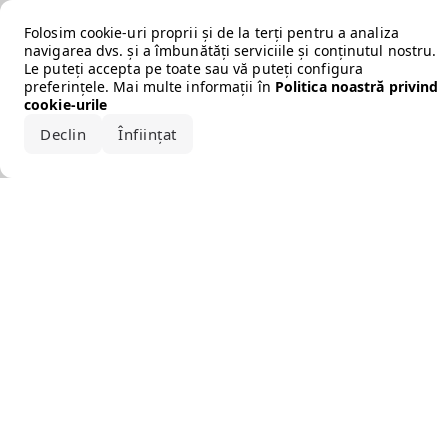
Error loading the brand
Folosim cookie-uri proprii și de la terți pentru a analiza
navigarea dvs. și a îmbunătăți serviciile și conținutul nostru.
Le puteți accepta pe toate sau vă puteți configura
preferințele. Mai multe informații în
Politica noastră privind
cookie-urile
Declin
Înființat
Acceptă tot