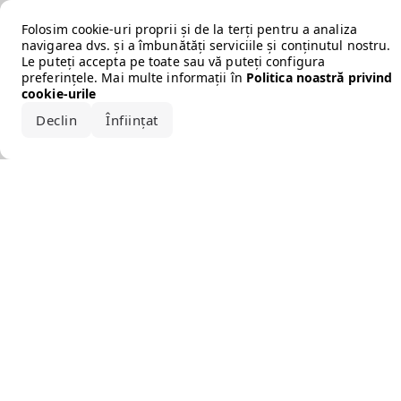
Error loading the brand
Folosim cookie-uri proprii și de la terți pentru a analiza
navigarea dvs. și a îmbunătăți serviciile și conținutul nostru.
Le puteți accepta pe toate sau vă puteți configura
preferințele. Mai multe informații în
Politica noastră privind
cookie-urile
Declin
Înființat
Acceptă tot