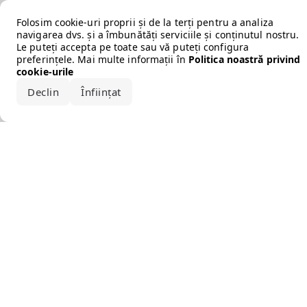
Error loading the brand
Folosim cookie-uri proprii și de la terți pentru a analiza
navigarea dvs. și a îmbunătăți serviciile și conținutul nostru.
Le puteți accepta pe toate sau vă puteți configura
preferințele. Mai multe informații în
Politica noastră privind
cookie-urile
Declin
Înființat
Acceptă tot