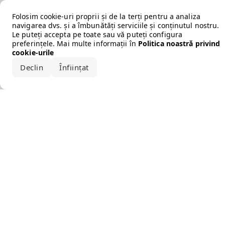
Error loading the brand
Folosim cookie-uri proprii și de la terți pentru a analiza
navigarea dvs. și a îmbunătăți serviciile și conținutul nostru.
Le puteți accepta pe toate sau vă puteți configura
preferințele. Mai multe informații în
Politica noastră privind
cookie-urile
Declin
Înființat
Acceptă tot