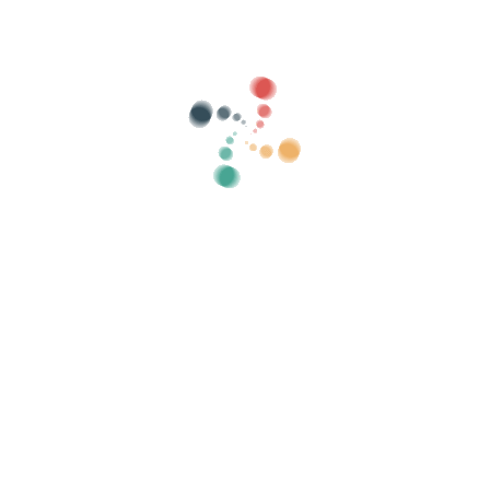
Número de bilhetes para esta opção.
🗑️
🔤
adicionar mais entrada
Esta opção é utilizada para que você coloque seu site de venda de
ingressos para que possamos divulgá-lo entre nossos eventos e
assim conseguir uma maior divulgação.
Coloque o endereço url para obter os bilhetes:
imagens do evento
As imagens não devem pesar mais de 1Mb
Formatos permitidos: JPG e PNG
Máximo 10 imagenes
Este evento ainda não possui imagens