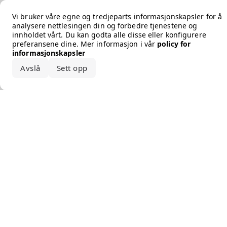
Error loading the brand
Vi bruker våre egne og tredjeparts informasjonskapsler for å
analysere nettlesingen din og forbedre tjenestene og
innholdet vårt. Du kan godta alle disse eller konfigurere
preferansene dine. Mer informasjon i vår
policy for
informasjonskapsler
Avslå
Sett opp
Godta alle