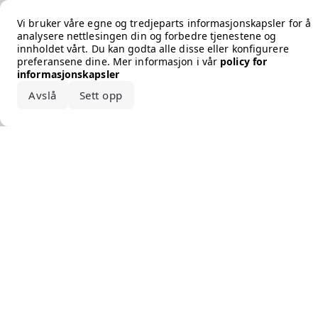
Error loading the brand
Vi bruker våre egne og tredjeparts informasjonskapsler for å
analysere nettlesingen din og forbedre tjenestene og
innholdet vårt. Du kan godta alle disse eller konfigurere
preferansene dine. Mer informasjon i vår
policy for
informasjonskapsler
Avslå
Sett opp
Godta alle