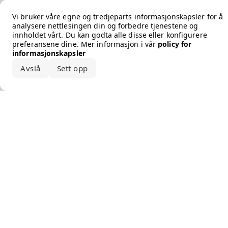
Error loading the brand
Vi bruker våre egne og tredjeparts informasjonskapsler for å
analysere nettlesingen din og forbedre tjenestene og
innholdet vårt. Du kan godta alle disse eller konfigurere
preferansene dine. Mer informasjon i vår
policy for
informasjonskapsler
Avslå
Sett opp
Godta alle