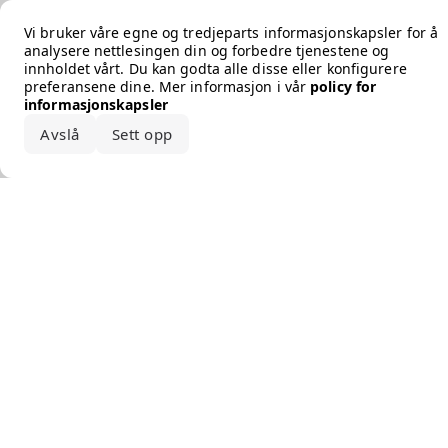
Error loading the brand
Vi bruker våre egne og tredjeparts informasjonskapsler for å
analysere nettlesingen din og forbedre tjenestene og
innholdet vårt. Du kan godta alle disse eller konfigurere
preferansene dine. Mer informasjon i vår
policy for
informasjonskapsler
Avslå
Sett opp
Godta alle