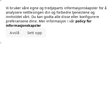
Error loading the brand
Vi bruker våre egne og tredjeparts informasjonskapsler for å
analysere nettlesingen din og forbedre tjenestene og
innholdet vårt. Du kan godta alle disse eller konfigurere
preferansene dine. Mer informasjon i vår
policy for
informasjonskapsler
Avslå
Sett opp
Godta alle