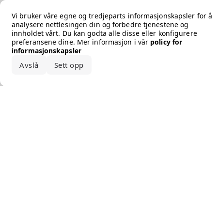
Error loading the brand
Vi bruker våre egne og tredjeparts informasjonskapsler for å
analysere nettlesingen din og forbedre tjenestene og
innholdet vårt. Du kan godta alle disse eller konfigurere
preferansene dine. Mer informasjon i vår
policy for
informasjonskapsler
Avslå
Sett opp
Godta alle