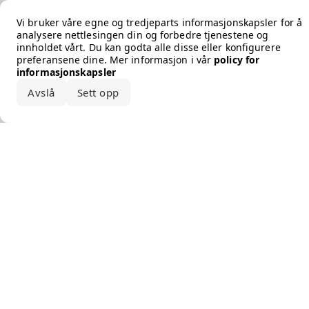
Error loading the brand
Vi bruker våre egne og tredjeparts informasjonskapsler for å
analysere nettlesingen din og forbedre tjenestene og
innholdet vårt. Du kan godta alle disse eller konfigurere
preferansene dine. Mer informasjon i vår
policy for
informasjonskapsler
Avslå
Sett opp
Godta alle