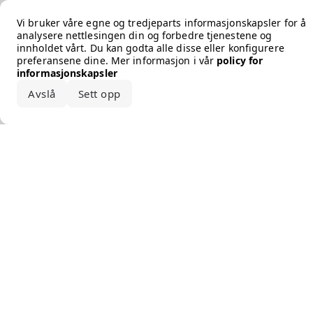
Error loading the brand
Vi bruker våre egne og tredjeparts informasjonskapsler for å
analysere nettlesingen din og forbedre tjenestene og
innholdet vårt. Du kan godta alle disse eller konfigurere
preferansene dine. Mer informasjon i vår
policy for
informasjonskapsler
Avslå
Sett opp
Godta alle