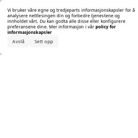
Error loading the brand
Vi bruker våre egne og tredjeparts informasjonskapsler for å
analysere nettlesingen din og forbedre tjenestene og
innholdet vårt. Du kan godta alle disse eller konfigurere
preferansene dine. Mer informasjon i vår
policy for
informasjonskapsler
Avslå
Sett opp
Godta alle