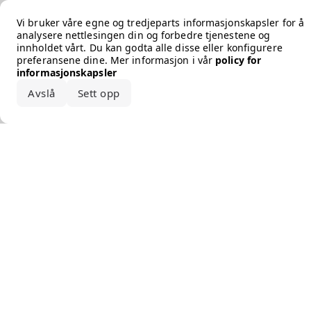
Error loading the brand
Vi bruker våre egne og tredjeparts informasjonskapsler for å
analysere nettlesingen din og forbedre tjenestene og
innholdet vårt. Du kan godta alle disse eller konfigurere
preferansene dine. Mer informasjon i vår
policy for
informasjonskapsler
Avslå
Sett opp
Godta alle