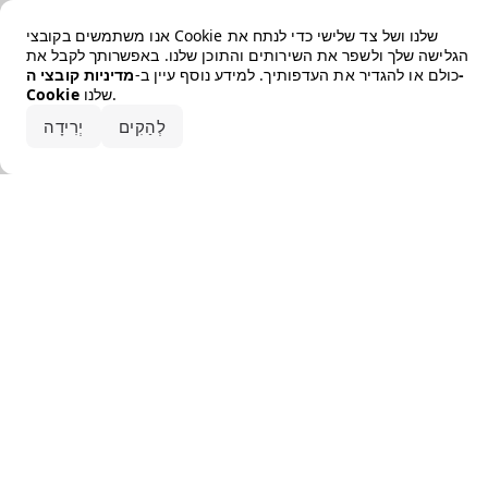
Error loading the brand
אנו משתמשים בקובצי Cookie שלנו ושל צד שלישי כדי לנתח את
הגלישה שלך ולשפר את השירותים והתוכן שלנו. באפשרותך לקבל את
כולם או להגדיר את העדפותיך. למידע נוסף עיין ב-
מדיניות קובצי ה-
שלנו.
Cookie
קבלו את הכל
לְהַקִים
יְרִידָה