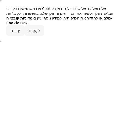
Error loading the brand
אנו משתמשים בקובצי Cookie שלנו ושל צד שלישי כדי לנתח את
הגלישה שלך ולשפר את השירותים והתוכן שלנו. באפשרותך לקבל את
כולם או להגדיר את העדפותיך. למידע נוסף עיין ב-
מדיניות קובצי ה-
שלנו.
Cookie
קבלו את הכל
לְהַקִים
יְרִידָה